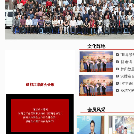
文化阵地
“世界禁
智 者 斗
梦归故里
沉睡在台
[罗学蓬
成都江津商会会歌
圣洁的
会员风采