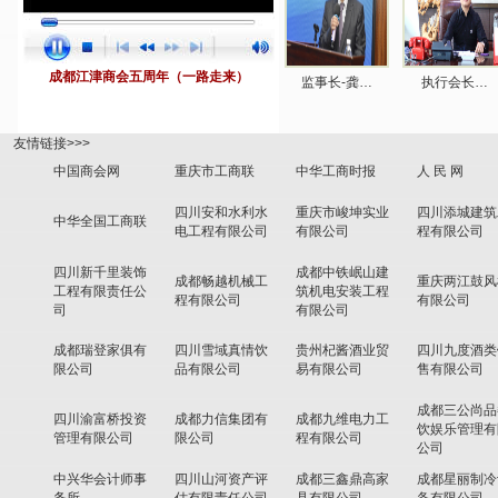
成都江津商会五周年（一路走来）
监事长-龚…
执行会长…
友情链接>>>
中国商会网
重庆市工商联
中华工商时报
人 民 网
四川安和水利水
重庆市峻坤实业
四川添城建筑
中华全国工商联
电工程有限公司
有限公司
程有限公司
四川新千里装饰
成都中铁岷山建
成都畅越机械工
重庆两江鼓风
工程有限责任公
筑机电安装工程
程有限公司
有限公司
司
有限公司
成都瑞登家俱有
四川雪域真情饮
贵州杞酱酒业贸
四川九度酒类
限公司
品有限公司
易有限公司
售有限公司
成都三公尚品
四川渝富桥投资
成都力信集团有
成都九维电力工
饮娱乐管理有
管理有限公司
限公司
程有限公司
公司
中兴华会计师事
四川山河资产评
成都三鑫鼎高家
成都星丽制冷