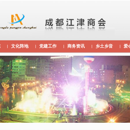
态
文化阵地
党建工作
商务资讯
乡土乡音
爱
｜
｜
｜
｜
｜